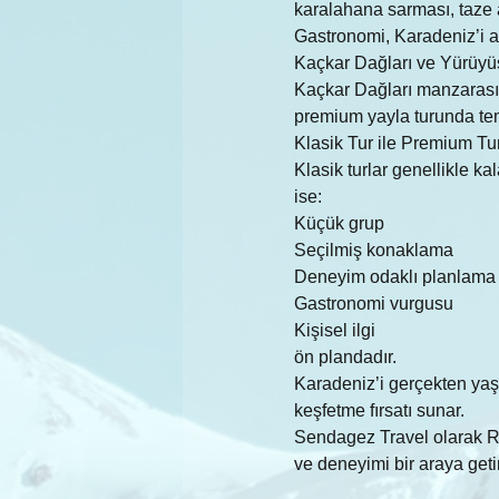
karalahana sarması, taze al
Gastronomi, Karadeniz’i an
Kaçkar Dağları ve Yürüyü
Kaçkar Dağları manzarasın
premium yayla turunda te
Klasik Tur ile Premium Tu
Klasik turlar genellikle ka
ise:
Küçük grup
Seçilmiş konaklama
Deneyim odaklı planlama
Gastronomi vurgusu
Kişisel ilgi
ön plandadır.
Karadeniz’i gerçekten yaşa
keşfetme fırsatı sunar.
Sendagez Travel olarak Ri
ve deneyimi bir araya geti