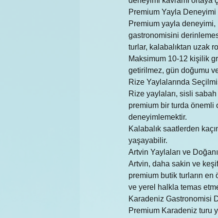
deneyimi kavramı ortaya ç
Premium Yayla Deneyimi
Premium yayla deneyimi, K
gastronomisini derinlemesi
turlar, kalabalıktan uzak 
Maksimum 10-12 kişilik gr
getirilmez, gün doğumu ve 
Rize Yaylalarında Seçilmi
Rize yaylaları, sisli saba
premium bir turda önemli 
deneyimlemektir.
Kalabalık saatlerden kaçın
yaşayabilir.
Artvin Yaylaları ve Doğanı
Artvin, daha sakin ve keşi
premium butik turların en
ve yerel halkla temas etme
Karadeniz Gastronomisi D
Premium Karadeniz turu ya