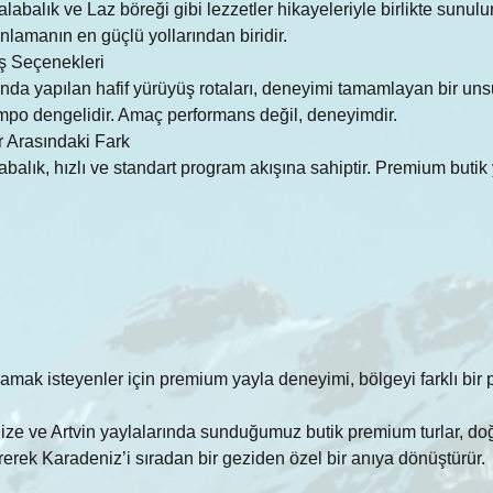
abalık ve Laz böreği gibi lezzetler hikayeleriyle birlikte sunulur
lamanın en güçlü yollarından biridir.
ş Seçenekleri
da yapılan hafif yürüyüş rotaları, deneyimi tamamlayan bir uns
mpo dengelidir. Amaç performans değil, deneyimdir.
r Arasındaki Fark
labalık, hızlı ve standart program akışına sahiptir. Premium butik
mak isteyenler için premium yayla deneyimi, bölgeyi farklı bir p
ze ve Artvin yaylalarında sunduğumuz butik premium turlar, do
rerek Karadeniz’i sıradan bir geziden özel bir anıya dönüştürür.