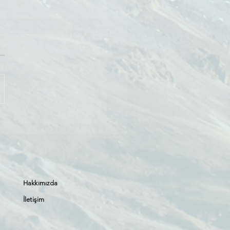
ARLAR’IN CAN
RI: BUZUL
ERİ
Hakkımızda
İletişim