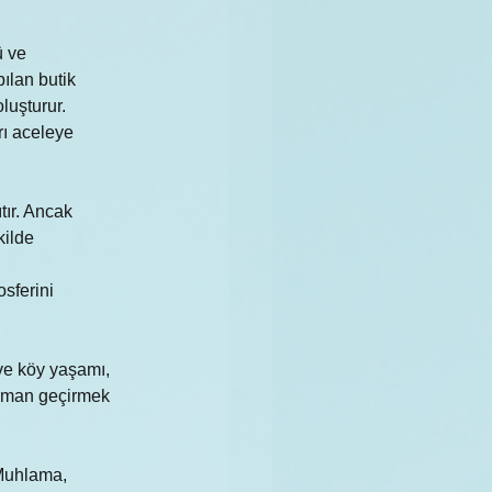
 ve 
ılan butik 
luşturur.
ı aceleye 
tır. Ancak 
ilde 
sferini 
ve köy yaşamı, 
zaman geçirmek 
Muhlama, 