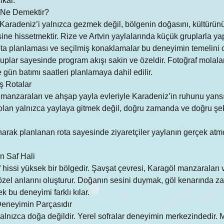
ıkar.
 Ne Demektir?
aradeniz’i yalnızca gezmek değil, bölgenin doğasını, kültürünü
ne hissetmektir. Rize ve Artvin yaylalarında küçük gruplarla yap
rota planlaması ve seçilmiş konaklamalar bu deneyimin temelini o
uplar sayesinde program akışı sakin ve özeldir. Fotoğraf molalar
gün batımı saatleri planlamaya dahil edilir.
ş Rotalar
h manzaraları ve ahşap yayla evleriyle Karadeniz’in ruhunu yansı
olan yalnızca yaylaya gitmek değil, doğru zamanda ve doğru şek
arak planlanan rota sayesinde ziyaretçiler yaylanın gerçek atmo
n Saf Hali
f hissi yüksek bir bölgedir. Şavşat çevresi, Karagöl manzaraları 
 özel anlarını oluşturur. Doğanın sesini duymak, göl kenarında 
k bu deneyimi farklı kılar.
eneyimin Parçasıdır
lnızca doğa değildir. Yerel sofralar deneyimin merkezindedir. 