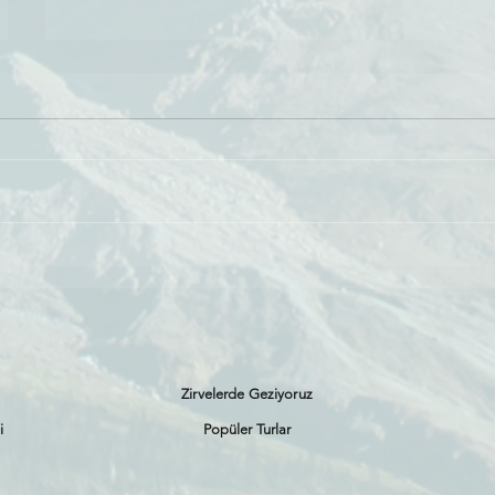
KAÇKARLAR’IN
KAÇK
DAMA
EKOLOJİK DEĞERİ
GÖLL
Zirvelerde Geziyoruz
i
Popüler Turlar