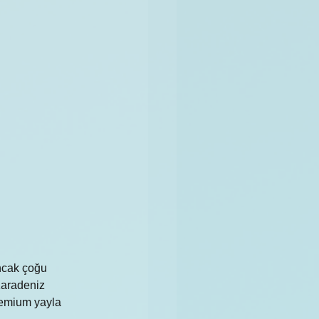
Ancak çoğu 
Karadeniz 
remium yayla 